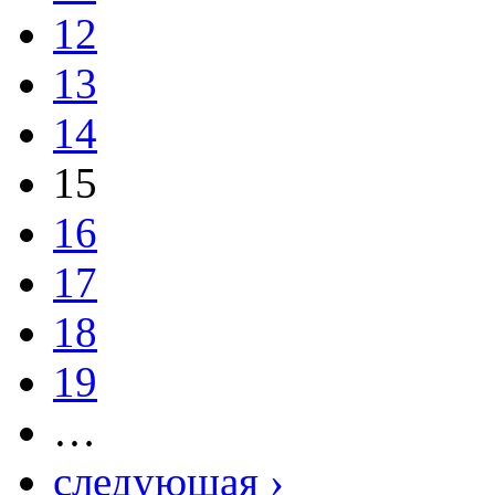
12
13
14
15
16
17
18
19
…
следующая ›