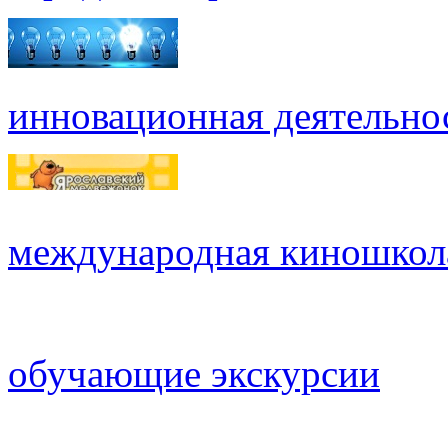
инновационная деятельно
международная киношкол
обучающие экскурсии