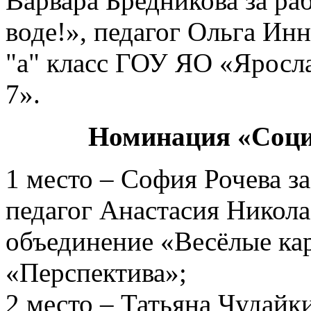
Варвара Бредникова за ра
воде!», педагог Ольга Ин
"а" класс ГОУ ЯО «Яросл
7».
Номинация «Соци
1 место – София Рочева за
педагог Анастасия Никола
объединение «Весёлые к
«Перспектива»;
2 место – Татьяна Чудайк