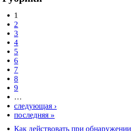
1
2
3
4
5
6
7
8
9
…
следующая ›
последняя »
Как действовать при обнаружении